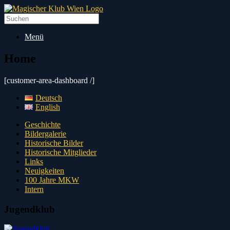
Zum
Inhalt
Suche
springen
nach:
Menü
Home
[customer-area-dashboard /]
Deutsch
English
Geschichte
Bildergalerie
Historische Bilder
Historische Mitglieder
Links
Neuigkeiten
100 Jahre MKW
Intern
Jugendklub