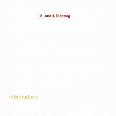
Zauberklub unter Anleitung erfahrener Zauberkünstler.
Die Zusammenkünfte für die Anfänger finden bei Bedarf jeweils
von 17—19 Uhr am
2. und 4. Dienstag
des Monats im
Klublokal des Magischen Klub Wien statt. Am Mittwoch oder
Donnerstag finden ab sofort keine Treffen mehr statt, weil es im
Mai und Juni oft Feiertage gibt und der Jugendklub daher
ausfallen musste.
Für die Fortgeschrittenen jeweils auch von 17—19 Uhr am 2. und
4. Dienstag des Monats ab 17.00h bei Bedarf und nur nach
vorhergehender Anmeldung und Absprache beim Jugendklub.
Ihr könnt Euch auch zu einer Schnupperstunde anmelden (unter
der oben genannten Telefonnummer). Nähere Information bei
Eurem ersten Besuch, am besten in Begleitung eines Elternteils
oder auch beide, so dass diese auch die Umgebung und Betreuer
kennenlernen, wo Ihr Eure Ausbildung bekommt.
Information:
Der Jugendklub wird jetzt von einigen unserer Mitgliedern
abwechselnd aber regelmäßig betreut. Zahlreicher Besuch fördert