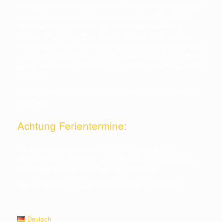
die magischen Kenntnisse und hilft, sich beim Vorführen besser
auszukennen und neue Kunststücke zu lernen. Ab 16 Jahren
kann man die Aufnahmsprüfung in den Erwachsenen Klub
machen. Unterlagen gibt es über die Betreuer. Dabei soll ein
Kurzprogramm von 10-15 Minuten gezeigt werden, bei dem auch
manipulative Kunststücke, also ein wenig erlernte Fingerfertigkeit
gezeigt werden soll und nicht nur mechanische Kunststücke mit
Apparaten.
Anmeldungen zum Klub bitte direkt an Magic Christian richten.
Siehe oben.
Achtung Ferientermine:
Die Jugendsitzungen finden im Juli und August und zu
Weihnachten nur bei Bedarf und vorhergehender telefonischer
Anmeldung immer an Dienstagen ab 17:00h statt.
Euer MAGISCHER KLUB WIEN und MAGIC CHRISTIAN
Deutsch