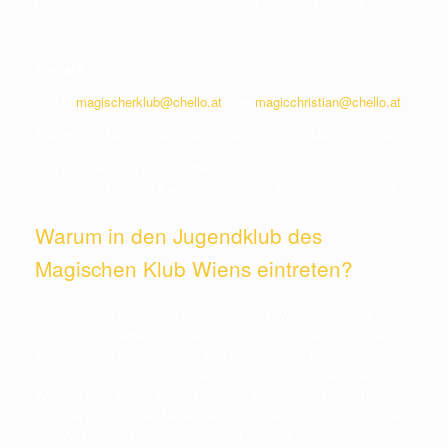
(Station Neubaugasse/Stiftgasse) oder mit dem Bus 57A
cu there =:-)=-
Kontakt:
E-Mail
magischerklub@chello.at
oder
magicchristian@chello.at
Telefon und Nachrichten: +43 (0)664 536 7100 (Magic Christian)
Das Festnetz und der Anrufbeantworter: +43 (0)1 587 41 79
wurden seit 1. 3. 2019 wegen kaum mehr Benützung stillgelegt.
Warum in den Jugendklub des
Magischen Klub Wiens eintreten?
In der Jugendgruppe des Magischen Klub Wien könnt Ihr Eure
Kunststücke verbessern, neue Kunststücke lernen und unter der
Anleitung von erfahrenen Zauberkünstlern euer Programm
zusammenstellen und vorführen lernen. Es ist der einzige Ort in
Wien, in dem ihr als Jugendlicher Zaubern lernen könnt. Bei
Youtube und anderen Medien lernt man zwar einige Tricks, aber
was Zaubern wirklich bedeutet, lernt man nur in einem