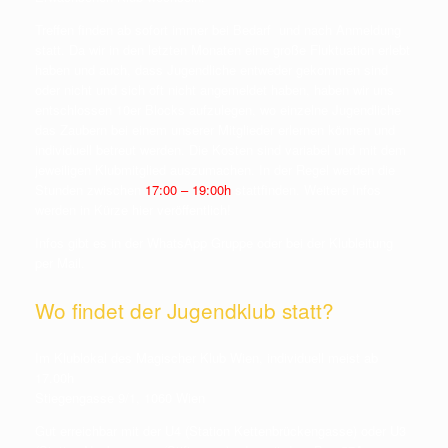
Treffen finden ab sofort immer bei Bedarf und nach Anmeldung
statt. Da wir in den letzten Monaten eine große Fluktuation erlebt
haben und auch, dass Jugendliche entweder gekommen sind
oder nicht und sich oft nicht angemeldet haben, haben wir uns
entschlossen 10er Blocks aufzulegen, wo einzelne Jugendliche
das Zaubern bei einem unserer Mitglieder erlernen können und
individuell betreut werden. Die Kosten sind variabel und mit dem
jeweiligen Klubmitglied auszumachen. In der Regel werden die
Stunden zwischen
17:00 – 19:00h
stattfinden. Weitere Infos
werden in Kürze hier veröffentlich!
Infos gibt es in der WhatsApp Gruppe oder bei der Klubleitung
per Mail.
Wo findet der Jugendklub statt?
Im Klublokal des Magischer Klub Wien, individuell meist ab
17.00h
Stiegengasse 9/1, 1060 Wien
Gut erreichbar mit der U4 (Station Kettenbrückengasse) oder U3