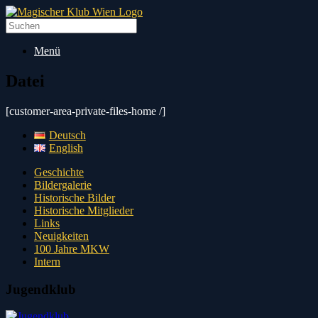
Zum
Inhalt
Suche
springen
nach:
Menü
Datei
[customer-area-private-files-home /]
Deutsch
English
Geschichte
Bildergalerie
Historische Bilder
Historische Mitglieder
Links
Neuigkeiten
100 Jahre MKW
Intern
Jugendklub