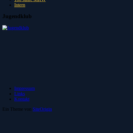
Intern
Jugendklub
Impressum
Links
Kontakt
Ein Theme von
SiteOrigin