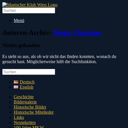
Zum
Inhalt
Suche
springen
nach:
Menü
Autoren-Archiv:
Magic Christian
Nichts gefunden
Es sieht so aus, als ob wir nicht das finden konnten, wonach du
gesucht hast. Möglicherweise hilft die Suchfunktion.
Suche
nach:
Deutsch
English
Geschichte
Bildergalerie
Historische Bilder
Historische Mitglieder
Links
Neuigkeiten
100 Jahre MKW